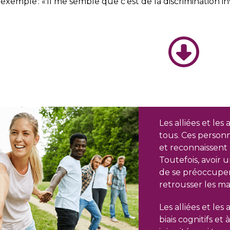
exemple : « Il me semble que c’est de la discrimination i
Les alliées et les
tous. Ces personn
et reconnaissent 
Toutefois, avoir un
de se préoccuper 
retrousser les ma
Les alliées et les 
biais cognitifs et