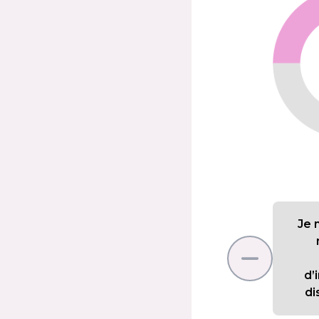
Je 
d’
di