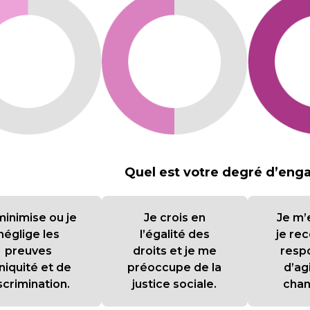
Quel est votre degré d’en
minimise ou je
Je crois en
Je m’
néglige les
l’égalité des
je re
preuves
droits et je me
respo
iniquité et de
préoccupe de la
d’ag
scrimination.
justice sociale.
cha