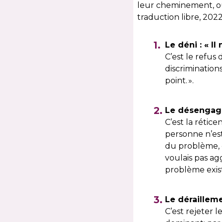
leur cheminement, ou 
traduction libre, 2022
Le déni : « I
C’est le refus 
discrimination
point. ».
Le désengage
C’est la rétic
personne n’est
du problème, e
voulais pas ag
problème exis
Le dérailleme
C’est rejeter 