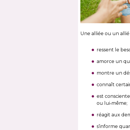
Une alliée ou un allié 
ressent le beso
amorce un quest
montre un dési
connaît certain
est consciente
ou lui‑même;
réagit aux dem
s’informe quant