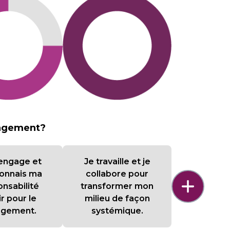
gagement?
engage et
Je travaille et je
connais ma
collabore pour
nsabilité
transformer mon
ir pour le
milieu de façon
ngement.
systémique.